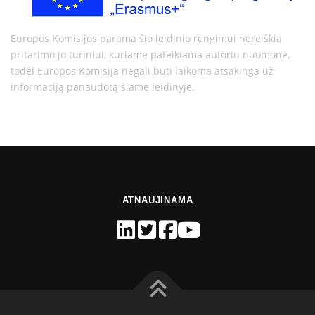
Europos Komisijos parama šio leidinio rengimui nereiškia
pritarimo jo turiniui, kuriame pateikiama autorių nuomonė,
todėl Europos Komisija negali būti laikoma atsakinga už
informaciją panaudotą šiame leidinyje.
ATNAUJINAMA