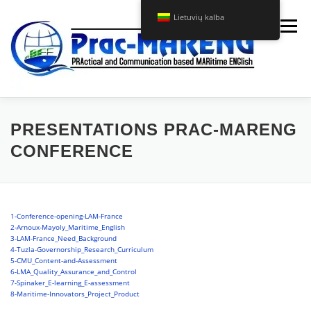
Eiti
Lietuvių kalba
prie
Meniu
turinio
APIE MUS
PRAC-MARENG KURSAS
PRESENTATIONS PRAC-MARENG
CONFERENCE
PROJEKTAS
NAUJIENOS
KONTAKTAI
1-Conference-opening-LAM-France
2-Arnoux-Mayoly_Maritime_English
3-LAM-France_Need_Background
4-Tuzla-Governorship_Research_Curriculum
5-CMU_Content-and-Assessment
6-LMA_Quality_Assurance_and_Control
7-Spinaker_E-learning_E-assessment
8-Maritime-Innovators_Project_Product