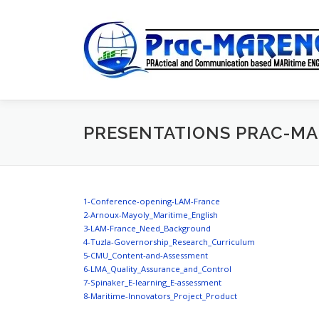
Aller
au
contenu
PRESENTATIONS PRAC-M
1-Conference-opening-LAM-France
2-Arnoux-Mayoly_Maritime_English
3-LAM-France_Need_Background
4-Tuzla-Governorship_Research_Curriculum
5-CMU_Content-and-Assessment
6-LMA_Quality_Assurance_and_Control
7-Spinaker_E-learning_E-assessment
8-Maritime-Innovators_Project_Product