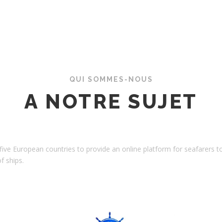
QUI SOMMES-NOUS
A NOTRE SUJET
ve European countries to provide an online platform for seafarers 
f ships.