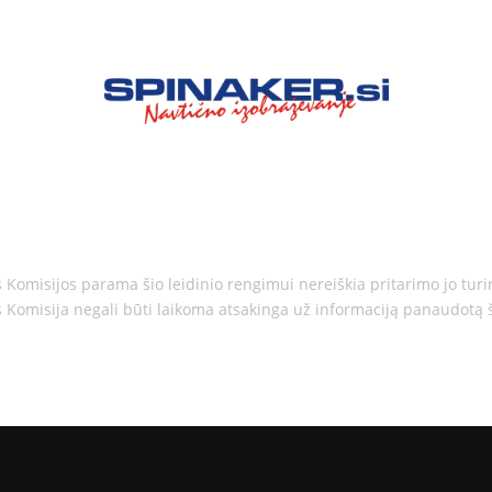
 Komisijos parama šio leidinio rengimui nereiškia pritarimo jo tur
 Komisija negali būti laikoma atsakinga už informaciją panaudotą š