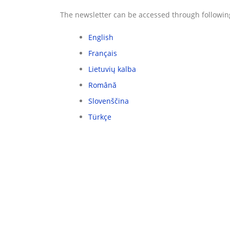
The newsletter can be accessed through following 
English
Français
Lietuvių kalba
Română
Slovenščina
Türkçe
APIE MUS