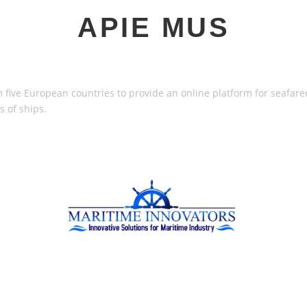
APIE MUS
five European countries to provide an online platform for seafare
s of ships.