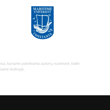
iniui, kuriame pateikiama autorių nuomonė, todėl
iame leidinyje.