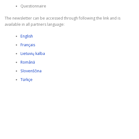
Questionnaire
The newsletter can be accessed through following the link and is
available in all partners language:
English
Français
Lietuvių kalba
Română
Slovenščina
Türkçe
HAKKIMIZDA