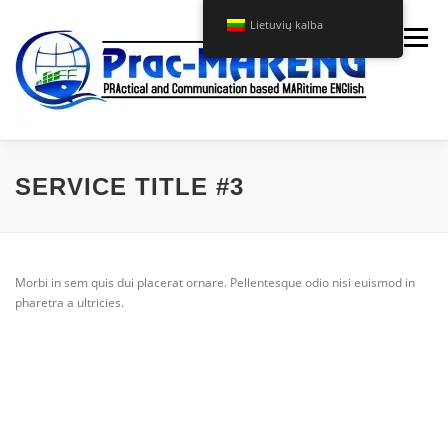
Eiti
Lietuvių kalba
prie
Meniu
turinio
APIE MUS
PRAC-MARENG KURSAS
SERVICE TITLE #3
PROJEKTAS
NAUJIENOS
KONTAKTAI
Morbi in sem quis dui placerat ornare. Pellentesque odio nisi euismod in
pharetra a ultricies.